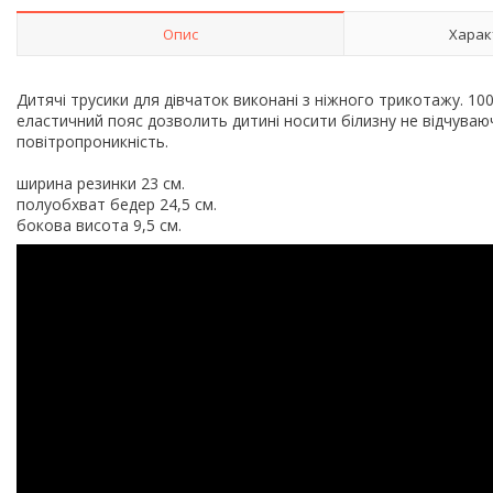
Опис
Харак
Дитячі трусики для дівчаток виконані з ніжного трикотажу. 10
еластичний пояс дозволить дитині носити білизну не відчуваю
повітропроникність.
ширина резинки 23 см.
полуобхват бедер 24,5 см.
бокова висота 9,5 см.