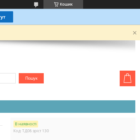
Кошик
Пошук
В наявності
Код:
ТД08 зріст 130