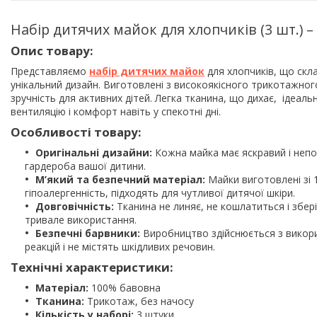
Набір дитячих майок для хлопчиків (3 шт.)
Опис товару:
Представляємо
набір дитячих майок
для хлопчиків, що скла
унікальний дизайн. Виготовлені з високоякісного трикотажног
зручність для активних дітей. Легка тканина, що дихає, ідеа
вентиляцію і комфорт навіть у спекотні дні.
Особливості товару:
Оригінальні дизайни:
Кожна майка має яскравий і непо
гардероба вашої дитини.
М’який та безпечний матеріал:
Майки виготовлені зі 1
гіпоалергенність, підходять для чутливої дитячої шкіри.
Довговічність:
Тканина не линяє, не кошлатиться і збері
тривале використання.
Безпечні барвники:
Виробництво здійснюється з викори
реакцій і не містять шкідливих речовин.
Технічні характеристики:
Матеріал:
100% бавовна
Тканина:
Трикотаж, без начосу
Кількість у наборі:
3 штуки