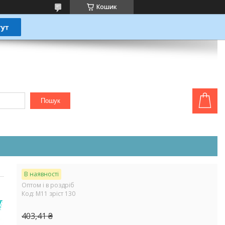
Кошик
Пошук
В наявності
Оптом і в роздріб
Код:
М11 зріст 130
403,41 ₴