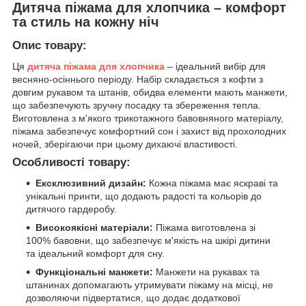
Дитяча піжама для хлопчика – комфорт
та стиль на кожну ніч
Опис товару:
Ця
дитяча піжама для хлопчика
– ідеальний вибір для
весняно-осіннього періоду. Набір складається з кофти з
довгим рукавом та штанів, обидва елементи мають манжети,
що забезпечують зручну посадку та збереження тепла.
Виготовлена з м'якого трикотажного бавовняного матеріалу,
піжама забезпечує комфортний сон і захист від прохолодних
ночей, зберігаючи при цьому дихаючі властивості.
Особливості товару:
Ексклюзивний дизайн:
Кожна піжама має яскраві та
унікальні принти, що додають радості та кольорів до
дитячого гардеробу.
Високоякісні матеріали:
Піжама виготовлена зі
100% бавовни, що забезпечує м'якість на шкірі дитини
та ідеальний комфорт для сну.
Функціональні манжети:
Манжети на рукавах та
штанинах допомагають утримувати піжаму на місці, не
дозволяючи підвертатися, що додає додаткової