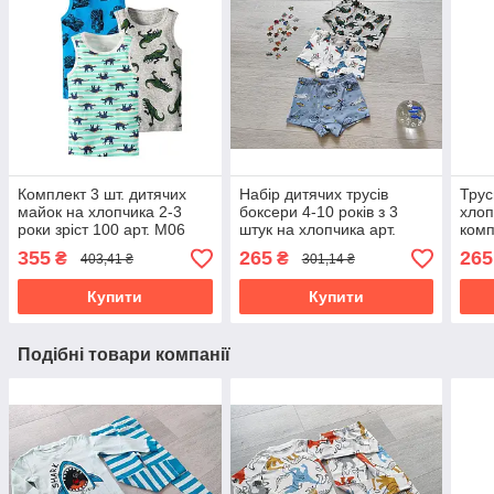
Комплект 3 шт. дитячих
Набір дитячих трусів
Трус
майок на хлопчика 2-3
боксери 4-10 років з 3
хлоп
роки зріст 100 арт. М06
штук на хлопчика арт.
комп
ТМ17
ТМ1
355
265
265
₴
₴
403,41 ₴
301,14 ₴
Купити
Купити
Подібні товари компанії