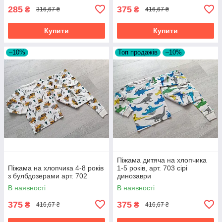
285
375
₴
₴
316,67 ₴
416,67 ₴
Купити
Купити
–10%
Топ продажів
–10%
Піжама дитяча на хлопчика
Піжама на хлопчика 4-8 років
1-5 років, арт. 703 сірі
з булбдозерами арт. 702
динозаври
В наявності
В наявності
375
375
₴
₴
416,67 ₴
416,67 ₴