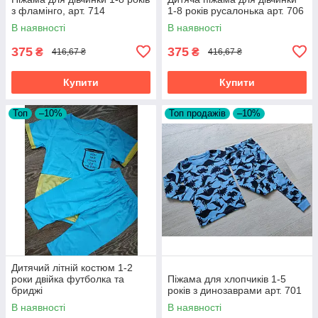
з фламінго, арт. 714
1-8 років русалонька арт. 706
В наявності
В наявності
375
375
₴
₴
416,67 ₴
416,67 ₴
Купити
Купити
Топ
–10%
Топ продажів
–10%
Дитячий літній костюм 1-2
роки двійка футболка та
Піжама для хлопчиків 1-5
бриджі
років з динозаврами арт. 701
В наявності
В наявності