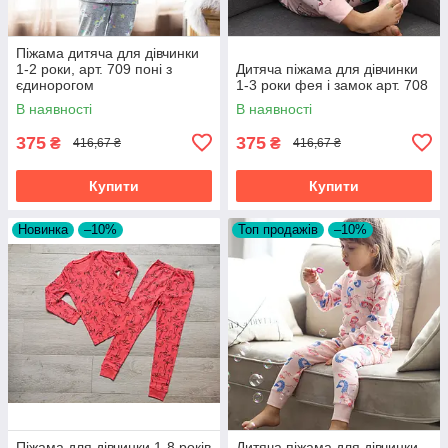
Піжама дитяча для дівчинки
1-2 роки, арт. 709 поні з
Дитяча піжама для дівчинки
єдинорогом
1-3 роки фея і замок арт. 708
В наявності
В наявності
375
375
₴
₴
416,67 ₴
416,67 ₴
Купити
Купити
Новинка
–10%
Топ продажів
–10%
Піжама для дівчинки 1-8 років
Дитяча піжама для дівчинки