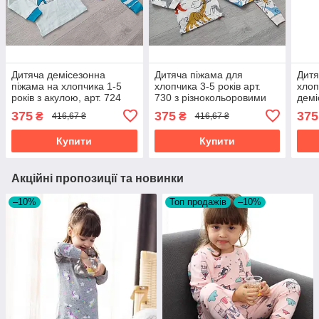
Дитяча демісезонна
Дитяча піжама для
Дитя
піжама на хлопчика 1-5
хлопчика 3-5 років арт.
хлоп
років з акулою, арт. 724
730 з різнокольоровими
демі
динозаврами
НЛО,
375
375
375
₴
₴
416,67 ₴
416,67 ₴
Купити
Купити
Акційні пропозиції та новинки
–10%
Топ продажів
–10%