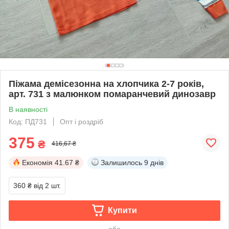
Піжама демісезонна на хлопчика 2-7 років,
арт. 731 з малюнком помаранчевий динозавр
В наявності
Код: ПД731
Опт і роздріб
375
₴
416,67 ₴
Економія
41.67 ₴
Залишилось
9 днів
360 ₴
від 2 шт.
Купити
або