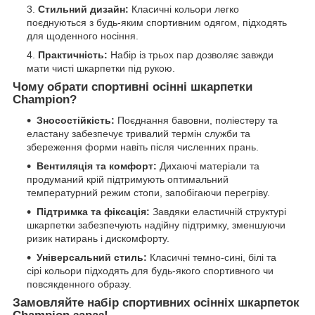
Стильний дизайн:
Класичні кольори легко
поєднуються з будь-яким спортивним одягом, підходять
для щоденного носіння.
Практичність:
Набір із трьох пар дозволяє завжди
мати чисті шкарпетки під рукою.
Чому обрати спортивні осінні шкарпетки
Champion?
Зносостійкість:
Поєднання бавовни, поліестеру та
еластану забезпечує тривалий термін служби та
збереження форми навіть після численних прань.
Вентиляція та комфорт:
Дихаючі матеріали та
продуманий крій підтримують оптимальний
температурний режим стопи, запобігаючи перегріву.
Підтримка та фіксація:
Завдяки еластичній структурі
шкарпетки забезпечують надійну підтримку, зменшуючи
ризик натирань і дискомфорту.
Універсальний стиль:
Класичні темно-сині, білі та
сірі кольори підходять для будь-якого спортивного чи
повсякденного образу.
Замовляйте набір спортивних осінніх шкарпеток