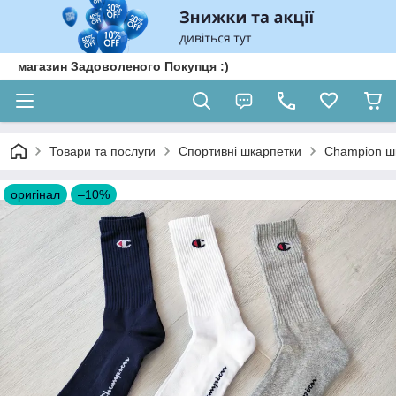
магазин Задоволеного Покупця :)
Товари та послуги
Спортивні шкарпетки
Champion шк
оригінал
–10%