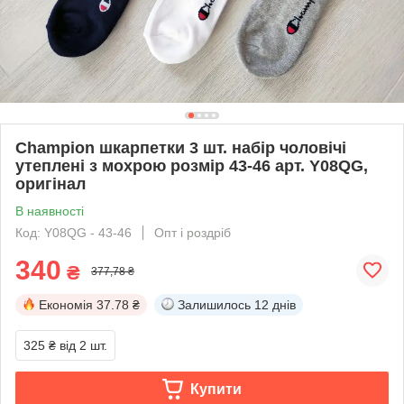
Champion шкарпетки 3 шт. набір чоловічі
утеплені з мохрою розмір 43-46 арт. Y08QG,
оригінал
В наявності
Код: Y08QG - 43-46
Опт і роздріб
340
₴
377,78 ₴
Економія
37.78 ₴
Залишилось
12 днів
325 ₴
від 2 шт.
Купити