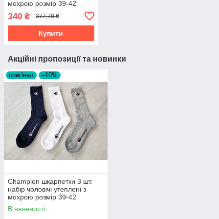
мохрою розмір 39-42
оригінал Y08QG
340
₴
377,78 ₴
Купити
Акційні пропозиції та новинки
оригінал
–10%
Champion шкарпетки 3 шт.
набір чоловічі утеплені з
мохрою розмір 39-42
оригінал Y08QG
В наявності