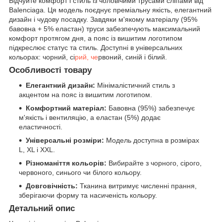
Відчуйте комфорт і стиль із чоловічими трусами сліпами від
Balenciaga. Ця модель поєднує преміальну якість, елегантний
дизайн і чудову посадку. Завдяки м'якому матеріалу (95%
бавовна + 5% еластан) труси забезпечують максимальний
комфорт протягом дня, а пояс із вишитим логотипом
підкреслює статус та стиль. Доступні в універсальних
кольорах: чорний, сі
рий, че
рвоний, синій і білий.
Особливості товару
Елегантний дизайн:
Мінімалістичний стиль з
акцентом на пояс із вишитим логотипом.
Комфортний матеріал:
Бавовна (95%) забезпечує
м'якість і вентиляцію, а еластан (5%) додає
еластичності.
Універсальні розміри:
Модель доступна в розмірах
L, XL і XXL.
Різноманіття кольорів:
Вибирайте з чорного, сірого,
червоного, синього чи білого кольору.
Довговічність:
Тканина витримує численні прання,
зберігаючи форму та насиченість кольору.
Детальний опис