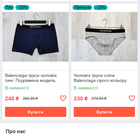
Топ
–15%
Преміум
–15%
Balenciaga труси чоловічі
Чоловічі труси сліпи
сині. Подовжена модель.
Balenciaga сірого кольору
В наявності
В наявності
240
230
₴
₴
282,35 ₴
270,59 ₴
Купити
Купити
Про нас