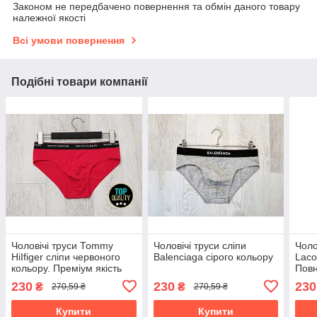
Законом не передбачено повернення та обмін даного товару
належної якості
Всі умови повернення
Подібні товари компанії
Чоловічі труси Тоmmу
Чоловічі труси сліпи
Чоло
НіІfіgеr сліпи червоного
Balenciaga сірого кольору
Laco
кольору. Преміум якість
Повн
Прем
230
230
230
₴
₴
270,59 ₴
270,59 ₴
Купити
Купити