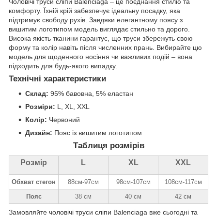
Чоловічі труси сліпи Balenciaga – це поєднання стилю та
комфорту. Їхній крій забезпечує ідеальну посадку, яка
підтримує свободу рухів. Завдяки елегантному поясу з
вишитим логотипом модель виглядає стильно та дорого.
Висока якість тканини гарантує, що труси збережуть свою
форму та колір навіть після численних прань. Вибирайте цю
модель для щоденного носіння чи важливих подій – вона
підходить для будь-якого випадку.
Технічні характеристики
Склад:
95% бавовна, 5% еластан
Розміри:
L, XL, XXL
Колір:
Червоний
Дизайн:
Пояс із вишитим логотипом
Таблиця розмірів
Розмір
L
XL
XXL
Обхват стегон
88см-97cм
98см-107cм
108см-117см
Пояс
38 см
40 см
42 см
Замовляйте чоловічі труси сліпи Balenciaga вже сьогодні та